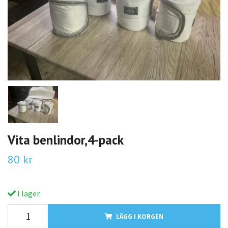
Vita benlindor,4-pack
80 kr
I lager.
LÄGG I KORGEN