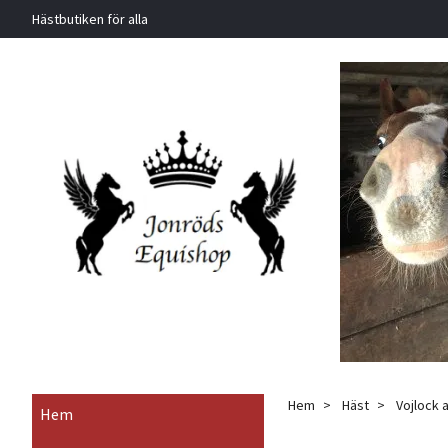
Hästbutiken för alla
Hem
Häst
Vojlock a
Hem