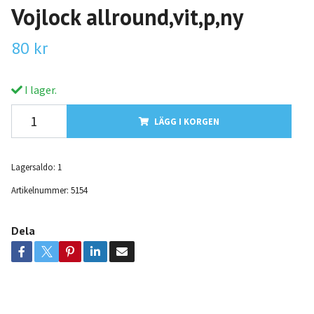
Vojlock allround,vit,p,ny
80 kr
I lager.
LÄGG I KORGEN
Lagersaldo:
1
Artikelnummer:
5154
Dela