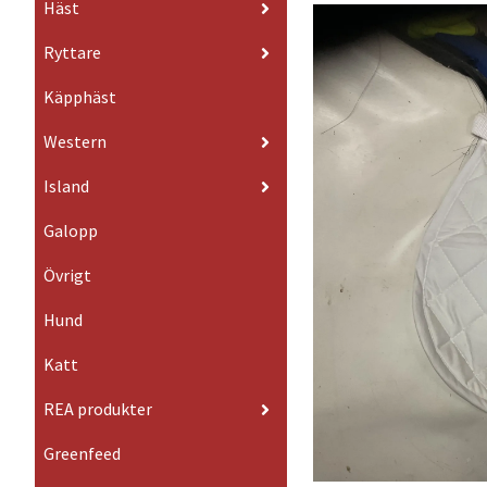
Häst
Ryttare
Käpphäst
Western
Island
Galopp
Övrigt
Hund
Katt
REA produkter
Greenfeed