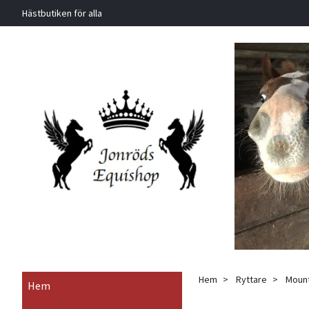
Hästbutiken för alla
Hem
Ryttare
Mounta
Hem