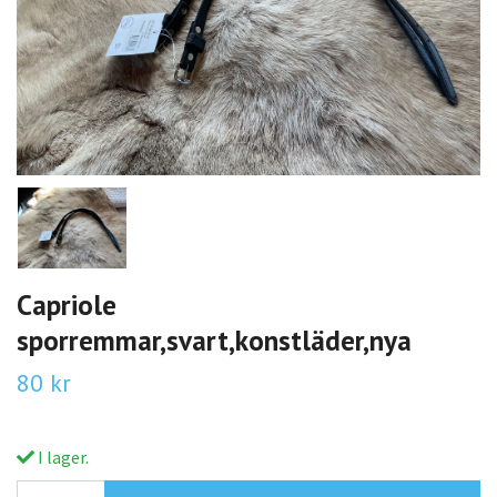
Capriole
sporremmar,svart,konstläder,nya
80 kr
I lager.