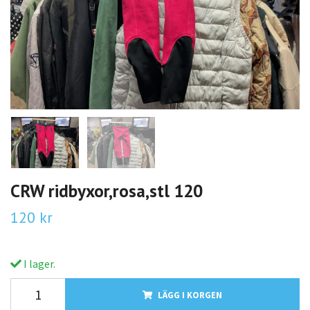
CRW ridbyxor,rosa,stl 120
120 kr
I lager.
LÄGG I KORGEN