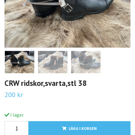
CRW ridskor,svarta,stl 38
200 kr
I lager.
LÄGG I KORGEN