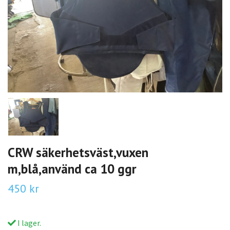
CRW säkerhetsväst,vuxen
m,blå,använd ca 10 ggr
450 kr
I lager.