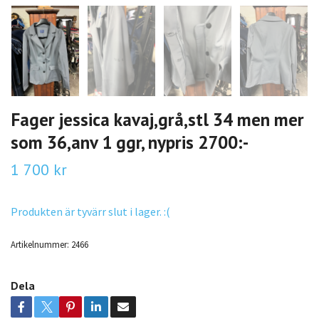
Fager jessica kavaj,grå,stl 34 men mer
som 36,anv 1 ggr, nypris 2700:-
1 700 kr
Produkten är tyvärr slut i lager. :(
Artikelnummer:
2466
Dela