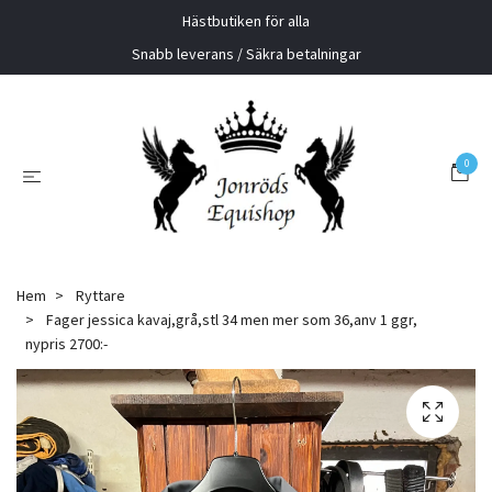
Hästbutiken för alla
Snabb leverans / Säkra betalningar
0
Hem
Ryttare
Fager jessica kavaj,grå,stl 34 men mer som 36,anv 1 ggr,
nypris 2700:-