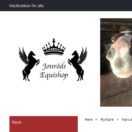
Hästbutiken för alla
Hem
Ryttare
Harcou
Hem