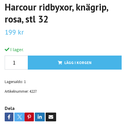
Harcour ridbyxor, knägrip,
rosa, stl 32
199 kr
I lager.
LÄGG I KORGEN
Lagersaldo:
1
Artikelnummer:
4227
Dela