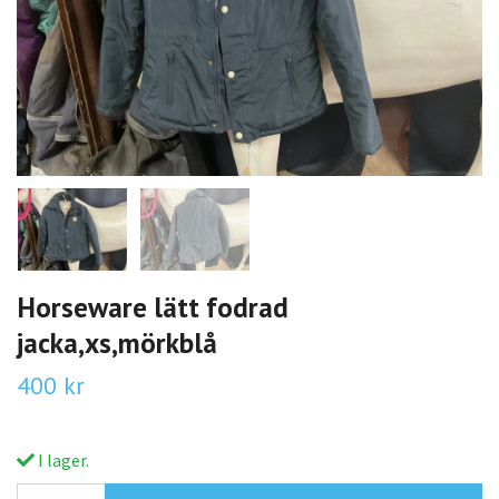
Horseware lätt fodrad
jacka,xs,mörkblå
400 kr
I lager.