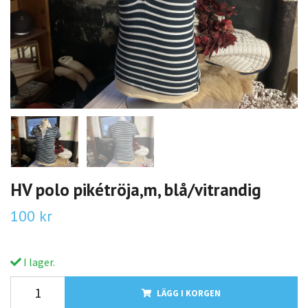
HV polo pikétröja,m, blå/vitrandig
100 kr
I lager.
LÄGG I KORGEN