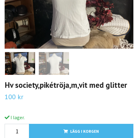
Hv society,pikétröja,m,vit med glitter
100 kr
I lager.
LÄGG I KORGEN