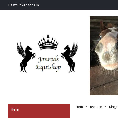
Hästbutiken för alla
Hem
Ryttare
Kingsl
Hem