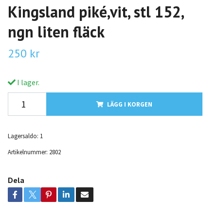
Kingsland piké,vit, stl 152,
ngn liten fläck
250 kr
I lager.
LÄGG I KORGEN
Lagersaldo:
1
Artikelnummer:
2802
Dela