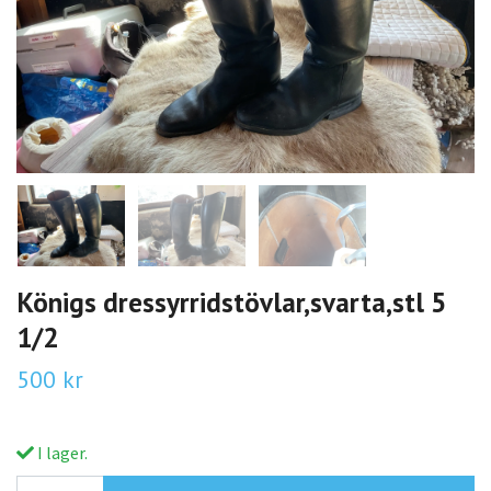
Königs dressyrridstövlar,svarta,stl 5
1/2
500 kr
I lager.