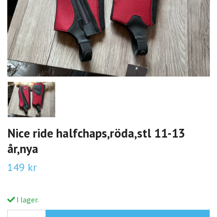
Nice ride halfchaps,röda,stl 11-13
år,nya
149 kr
I lager.