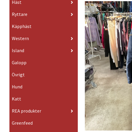
Häst
Ryttare
Käpphäst
Western
Island
Galopp
Övrigt
Hund
Katt
REA produkter
Greenfeed