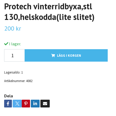
Protech vinterridbyxa,stl
130,helskodda(lite slitet)
200 kr
I lager.
LÄGG I KORGEN
Lagersaldo:
1
Artikelnummer:
4082
Dela