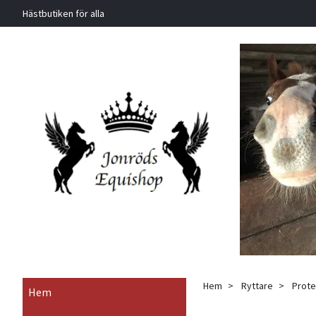
Hästbutiken för alla
Hem
Ryttare
Protec
Hem