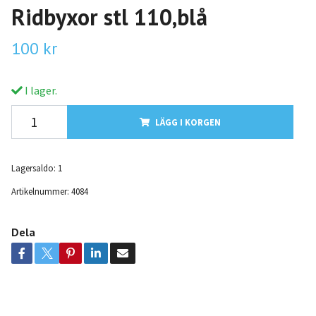
Ridbyxor stl 110,blå
100 kr
I lager.
LÄGG I KORGEN
Lagersaldo:
1
Artikelnummer:
4084
Dela