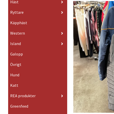
Häst
Ryttare
Käpphäst
Western
Island
Galopp
Övrigt
Hund
Katt
REA produkter
Greenfeed