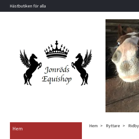
Hästbutiken för alla
Hem
Ryttare
Ridbyx
Hem