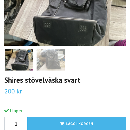
Shires stövelväska svart
200 kr
I lager.
LÄGG I KORGEN