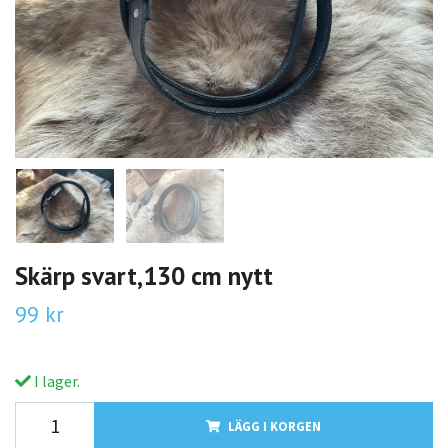
Skärp svart,130 cm nytt
99 kr
I lager.
LÄGG I KORGEN